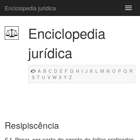
Enciclopedia juridica
Enciclopedia
jurídica
A
B
C
D
E
F
G
H
I
J
K
L
M
N
O
P
Q
R
S
T
U
V
W
X
Y
Z
Resipiscência
S.f. Pesar, por parte do agente de faltas praticadas,