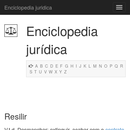
Enciclopedia juridica
Enciclopedia
jurídica
A
B
C
D
E
F
G
H
I
J
K
L
M
N
O
P
Q
R
S
T
U
V
W
X
Y
Z
Resilir
V.t.d. Desmanchar; extinguir, acabar com o
contrato
,