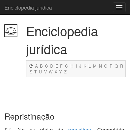
Enciclopedia juridica
Enciclopedia
jurídica
A
B
C
D
E
F
G
H
I
J
K
L
M
N
O
P
Q
R
S
T
U
V
W
X
Y
Z
Repristinação
S.f. Ato ou efeito de
repristinar
. Comentário: