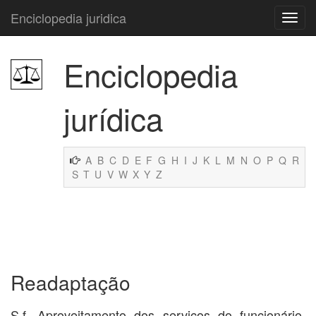
Enciclopedia juridica
Enciclopedia
jurídica
A
B
C
D
E
F
G
H
I
J
K
L
M
N
O
P
Q
R
S
T
U
V
W
X
Y
Z
Readaptação
S.f. Aproveitamento dos serviços do funcionário,