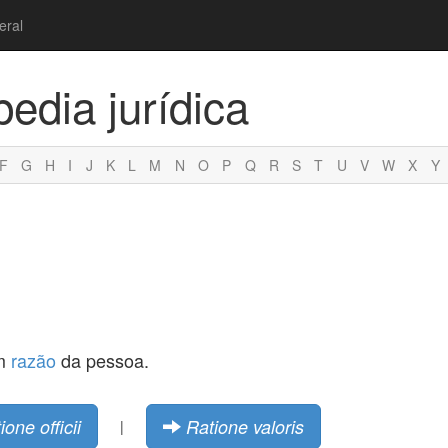
eral
pedia jurídica
F
G
H
I
J
K
L
M
N
O
P
Q
R
S
T
U
V
W
X
Y
em
razão
da pessoa.
ione officii
Ratione valoris
|