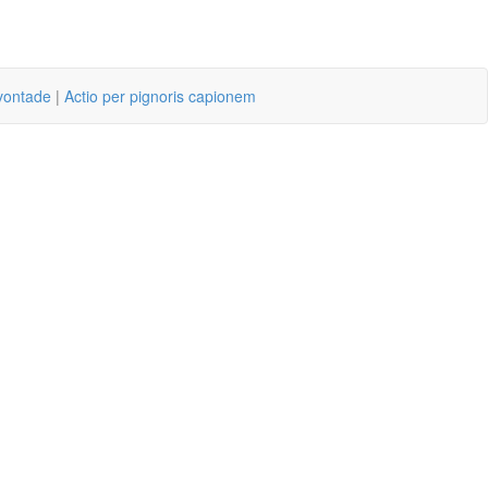
vontade
|
Actio per pignoris capionem