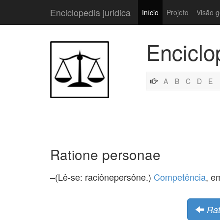
Enciclopedia juridica
Início
Projeto
Visão g
Enciclo
A
B
C
D
E
Ratione personae
–(Lê-se: raciônepersône.)
Competência
, 
Rat