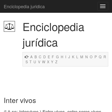
Enciclopedia juridica
Enciclopedia
jurídica
A
B
C
D
E
F
G
H
I
J
K
L
M
N
O
P
Q
R
S
T
U
V
W
X
Y
Z
Inter vivos
(Lê-se: íntervivos.) Entre vivos, entre seres vivos.