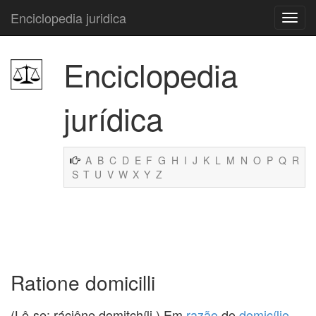
Enciclopedia juridica
Enciclopedia
jurídica
A
B
C
D
E
F
G
H
I
J
K
L
M
N
O
P
Q
R
S
T
U
V
W
X
Y
Z
Ratione domicilli
(Lê-se: ráciône domitchíli.) Em
razão
do
domicílio
.