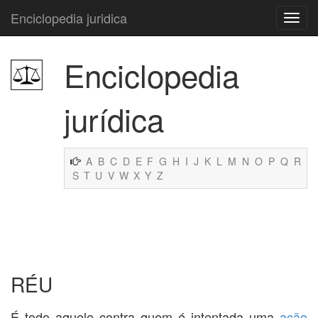
Enciclopedia juridica
Enciclopedia
jurídica
A
B
C
D
E
F
G
H
I
J
K
L
M
N
O
P
Q
R
S
T
U
V
W
X
Y
Z
RÉU
É todo aquele contra quem é intentada uma
ação