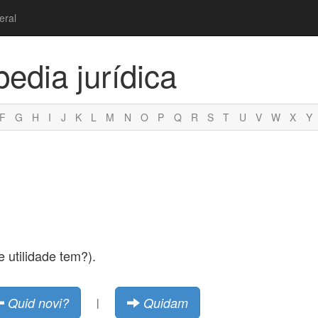
eral
pedia jurídica
F
G
H
I
J
K
L
M
N
O
P
Q
R
S
T
U
V
W
X
Y
 utilidade tem?).
Quid novi?
Quidam
|