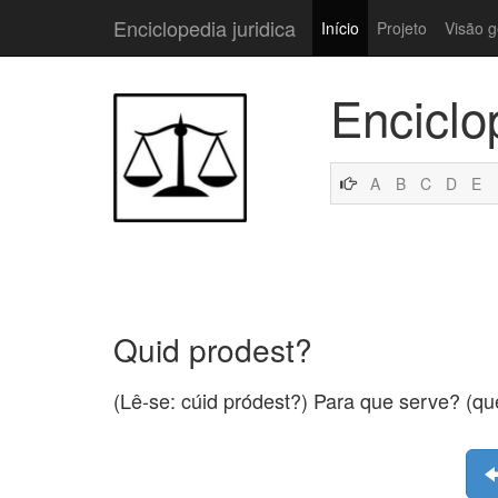
Enciclopedia juridica
Início
Projeto
Visão g
Enciclo
A
B
C
D
E
Quid prodest?
(Lê-se: cúid pródest?) Para que serve? (que