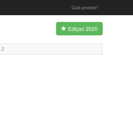
Quid prodest?
Ediçao 2020
Z