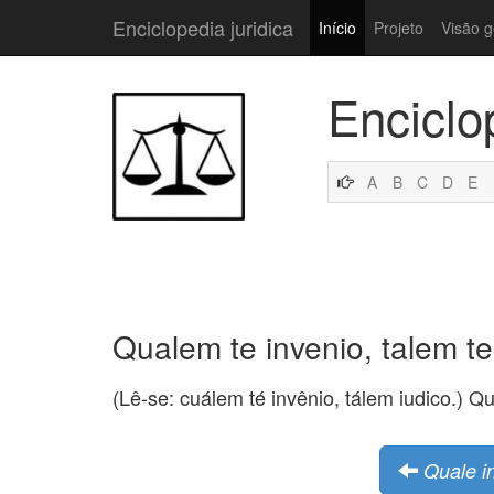
Enciclopedia juridica
Início
Projeto
Visão g
Enciclo
A
B
C
D
E
Qualem te invenio, talem te
(Lê-se: cuálem té invênio, tálem iudico.) Qua
Quale in