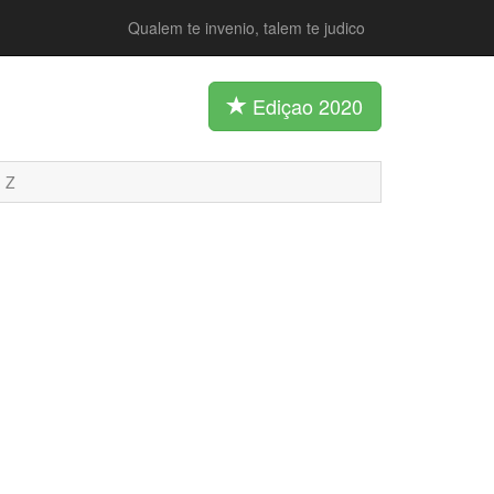
Qualem te invenio, talem te judico
Ediçao 2020
Z