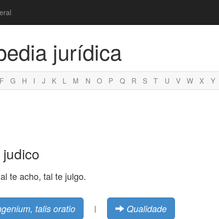
eral
pedia jurídica
F
G
H
I
J
K
L
M
N
O
P
Q
R
S
T
U
V
W
X
Y
 judico
l te acho, tal te julgo.
genium, talis oratio
Qualidade
|