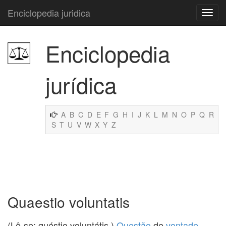
Enciclopedia juridica
Enciclopedia
jurídica
A
B
C
D
E
F
G
H
I
J
K
L
M
N
O
P
Q
R
S
T
U
V
W
X
Y
Z
Quaestio voluntatis
(Lê-se: quéstio voluntátis.)
Questão
de
vontade
.