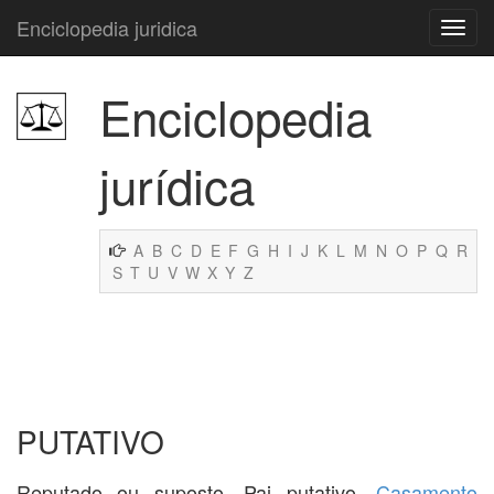
Enciclopedia juridica
Enciclopedia
jurídica
A
B
C
D
E
F
G
H
I
J
K
L
M
N
O
P
Q
R
S
T
U
V
W
X
Y
Z
PUTATIVO
Reputado ou suposto. Pai putativo.
Casamento