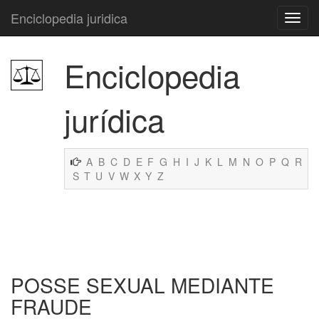
Enciclopedia juridica
Enciclopedia
jurídica
A
B
C
D
E
F
G
H
I
J
K
L
M
N
O
P
Q
R
S
T
U
V
W
X
Y
Z
POSSE SEXUAL MEDIANTE
FRAUDE