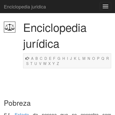
Enciclopedia juridica
Enciclopedia
jurídica
A
B
C
D
E
F
G
H
I
J
K
L
M
N
O
P
Q
R
S
T
U
V
W
X
Y
Z
Pobreza
S.f.
Estado
da pessoa que se encontra sem