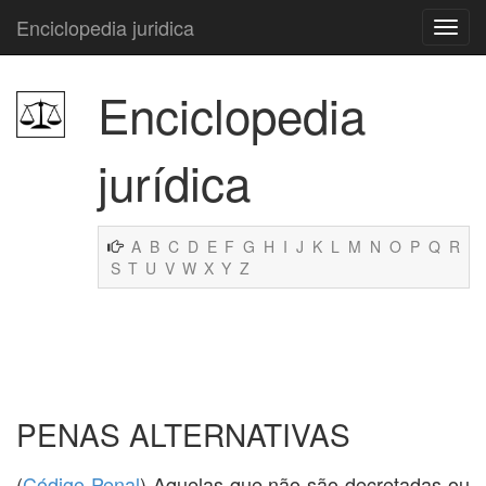
Enciclopedia juridica
Enciclopedia
jurídica
A
B
C
D
E
F
G
H
I
J
K
L
M
N
O
P
Q
R
S
T
U
V
W
X
Y
Z
PENAS ALTERNATIVAS
(
Código Penal
) Aquelas que não são decretadas ou