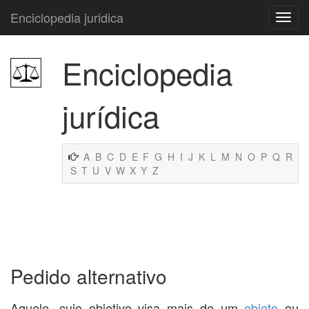
Enciclopedia juridica
Enciclopedia
jurídica
A
B
C
D
E
F
G
H
I
J
K
L
M
N
O
P
Q
R
S
T
U
V
W
X
Y
Z
Pedido alternativo
Aquele, cujo objetivo visa mais de um
objeto
ou