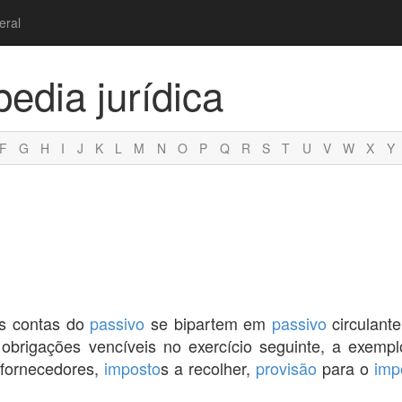
eral
pedia jurídica
F
G
H
I
J
K
L
M
N
O
P
Q
R
S
T
U
V
W
X
Y
as contas do
passivo
se bipartem em
passivo
circulante
 obrigações vencíveis no exercício seguinte, a exemp
, fornecedores,
imposto
s a recolher,
provisão
para o
imp