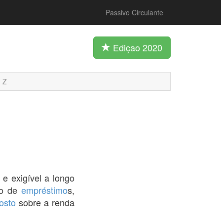
Passivo Circulante
Ediçao 2020
Z
 e exigível a longo
lo de
empréstimo
s,
osto
sobre a renda