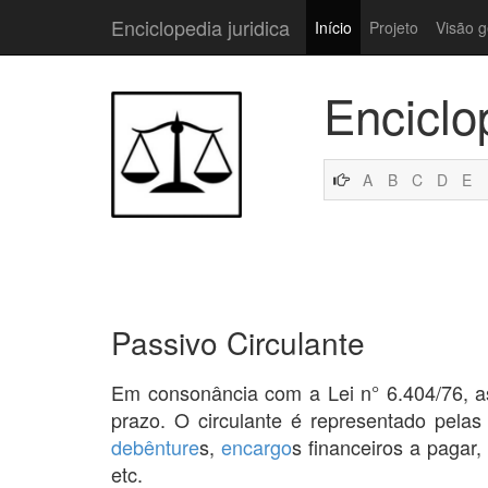
Enciclopedia juridica
Início
Projeto
Visão g
Enciclo
A
B
C
D
E
Passivo Circulante
Em consonância com a Lei n° 6.404/76, 
prazo. O circulante é representado pelas
debênture
s,
encargo
s financeiros a pagar
etc.