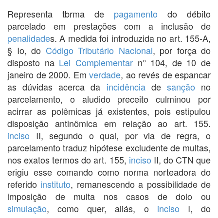
Representa tbrma de
pagamento
do débito
parcelado em prestações com a inclusão de
penalidade
s. A medida foi introduzida no art. 155-A,
§ Io, do
Código Tributário Nacional
, por força do
disposto na
Lei Complementar
n° 104, de 10 de
janeiro de 2000. Em
verdade
, ao revés de espancar
as dúvidas acerca da
incidência
de
sanção
no
parcelamento, o aludido preceito culminou por
acirrar as polêmicas já existentes, pois estipulou
disposição antinômica em relação ao art. 155.
inciso
II, segundo o qual, por via de regra, o
parcelamento traduz hipótese excludente de multas,
nos exatos termos do art. 155,
inciso
II, do CTN que
erigiu esse comando como norma norteadora do
referido
instituto
, remanescendo a possibilidade de
imposição de multa nos casos de dolo ou
simulação
, como quer, aliás, o
inciso
I, do