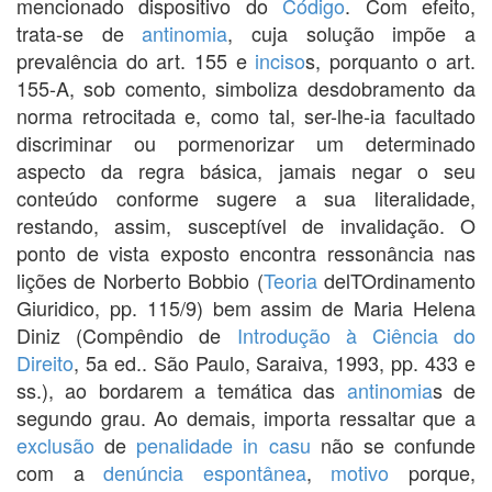
mencionado dispositivo do
Código
. Com efeito,
trata-se de
antinomia
, cuja solução impõe a
prevalência do art. 155 e
inciso
s, porquanto o art.
155-A, sob comento, simboliza desdobramento da
norma retrocitada e, como tal, ser-lhe-ia facultado
discriminar ou pormenorizar um determinado
aspecto da regra básica, jamais negar o seu
conteúdo conforme sugere a sua literalidade,
restando, assim, susceptível de invalidação. O
ponto de vista exposto encontra ressonância nas
lições de Norberto Bobbio (
Teoria
delTOrdinamento
Giuridico, pp. 115/9) bem assim de Maria Helena
Diniz (Compêndio de
Introdução à Ciência do
Direito
, 5a ed.. São Paulo, Saraiva, 1993, pp. 433 e
ss.), ao bordarem a temática das
antinomia
s de
segundo grau. Ao demais, importa ressaltar que a
exclusão
de
penalidade
in casu
não se confunde
com a
denúncia espontânea
,
motivo
porque,