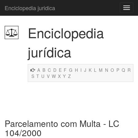
Enciclopedia juridica
Enciclopedia
jurídica
A
B
C
D
E
F
G
H
I
J
K
L
M
N
O
P
Q
R
S
T
U
V
W
X
Y
Z
Parcelamento com Multa - LC
104/2000