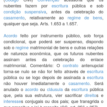
nubentes fazem por
escritura
pública e sob
condição suspensiva
, antes da celebração do
casamento
, relativamente ao
regime de bens
,
qualquer que seja. Arts. 1.653 a 1.657.
Acordo
feito por instrumento público, sob força
condicional, que poderá ser suspenso, dispondo
sob o
regime
matrimonial de bens e outras relações
de natureza econômica, que os futuros nubentes
assinam antes da celebração do enlace
matrimonial. Comentário: O
contrato
antenupcial
torna-se nulo se não for feito através de
escritura
pública ou se logo depois de assinada a
escritura
não houver imediatamente o
casamento
. Será
anulado o
acordo
ou
cláusula
da
escritura
pública
que, pela sua estrutura, vier sacrificar
direito
s e
interesse
s conjugais ou dos pais; que transgrida o
que preceitua a lei à respeito (CC, art. 256 e 257).