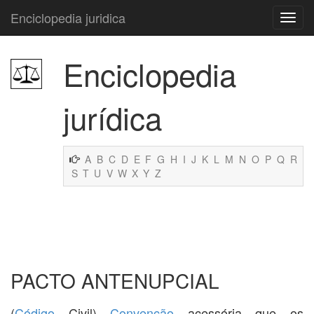
Enciclopedia juridica
Enciclopedia
jurídica
A
B
C
D
E
F
G
H
I
J
K
L
M
N
O
P
Q
R
S
T
U
V
W
X
Y
Z
PACTO ANTENUPCIAL
(
Código
Civil)
Convenção
acessória que os