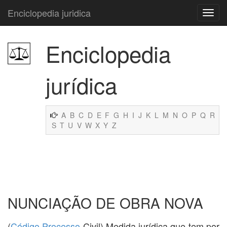
Enciclopedia juridica
Enciclopedia
jurídica
A
B
C
D
E
F
G
H
I
J
K
L
M
N
O
P
Q
R
S
T
U
V
W
X
Y
Z
NUNCIAÇÃO DE OBRA NOVA
(
Código
Processo
Civil) Medida jurídica que tem por