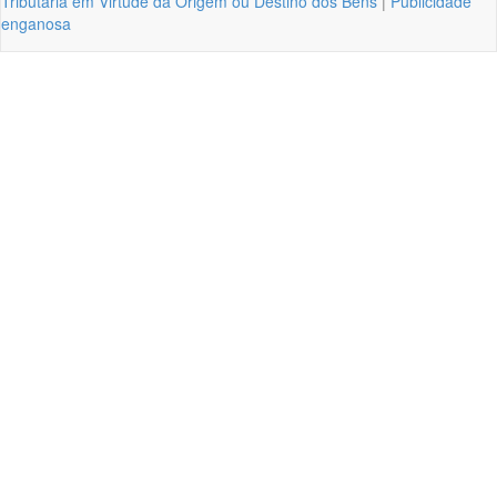
Tributária em Virtude da Origem ou Destino dos Bens
|
Publicidade
enganosa