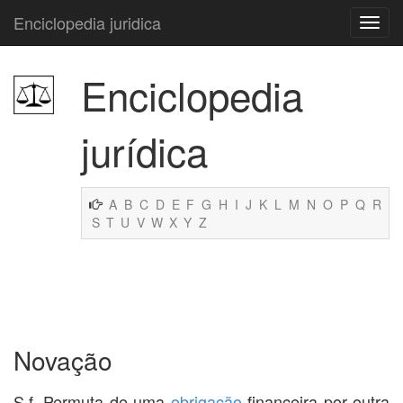
Enciclopedia juridica
Enciclopedia
jurídica
A
B
C
D
E
F
G
H
I
J
K
L
M
N
O
P
Q
R
S
T
U
V
W
X
Y
Z
Novação
S.f. Permuta de uma
obrigação
financeira por outra