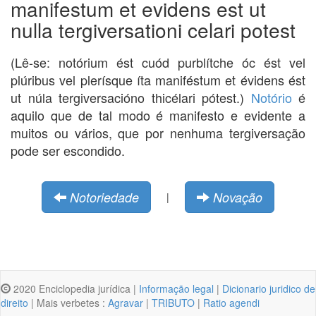
manifestum et evidens est ut
nulla tergiversationi celari potest
(Lê-se: notórium ést cuód purblítche óc ést vel
plúribus vel plerísque íta maniféstum et évidens ést
ut núla tergiversacióno thicélari pótest.)
Notório
é
aquilo que de tal modo é manifesto e evidente a
muitos ou vários, que por nenhuma tergiversação
pode ser escondido.
Notoriedade
Novação
|
2020 Enciclopedia jurídica |
Informação legal
|
Dicionario juridico de
direito
| Mais verbetes :
Agravar
|
TRIBUTO
|
Ratio agendi