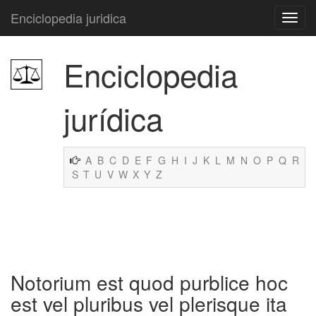
Enciclopedia juridica
Enciclopedia
jurídica
A
B
C
D
E
F
G
H
I
J
K
L
M
N
O
P
Q
R
S
T
U
V
W
X
Y
Z
Notorium est quod purblice hoc
est vel pluribus vel plerisque ita