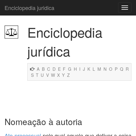
Enciclopedia juridica
Enciclopedia
jurídica
A
B
C
D
E
F
G
H
I
J
K
L
M
N
O
P
Q
R
S
T
U
V
W
X
Y
Z
Nomeação à autoria
Ato processual
pelo qual aquele que detiver a coisa