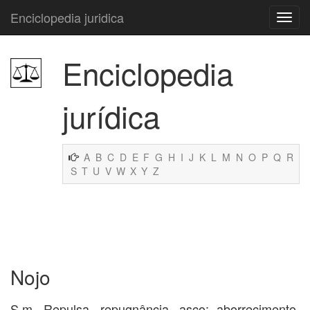
Enciclopedia juridica
Enciclopedia
jurídica
A
B
C
D
E
F
G
H
I
J
K
L
M
N
O
P
Q
R
S
T
U
V
W
X
Y
Z
Nojo
S.m. Repulsa, repugnância, asco; aborrecimento,