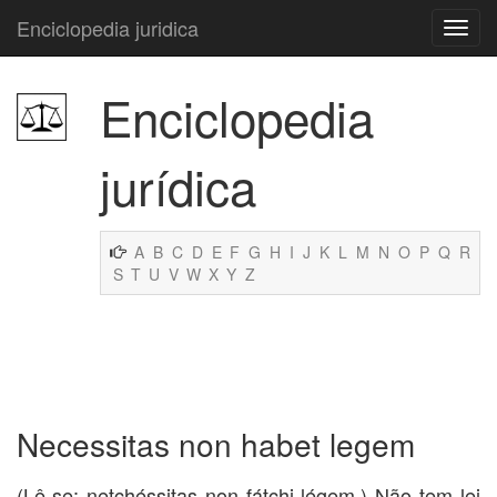
Enciclopedia juridica
Enciclopedia
jurídica
A
B
C
D
E
F
G
H
I
J
K
L
M
N
O
P
Q
R
S
T
U
V
W
X
Y
Z
Necessitas non habet legem
(Lê-se: netchéssitas non fátchi légem.) Não tem lei