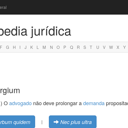
eral
pedia jurídica
F
G
H
I
J
K
L
M
N
O
P
Q
R
S
T
U
V
W
X
Y
urgium
.) O
advogado
não deve prolongar a
demanda
proposita
erbum quidem
Nec plus ultra
|