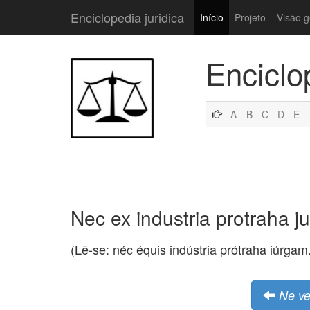
Enciclopedia juridica
Início
Projeto
Visão g
Enciclo
A
B
C
D
E
Nec ex industria protraha j
(Lê-se: néc équis indústria prótraha iúrgam
Ne v