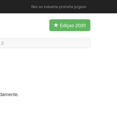
Nec ex industria protraha jurgium
Ediçao 2020
Z
damente.