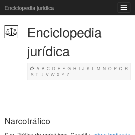
Enciclopedia juridica
Enciclopedia
jurídica
A
B
C
D
E
F
G
H
I
J
K
L
M
N
O
P
Q
R
S
T
U
V
W
X
Y
Z
Narcotráfico
S.m. Tráfico de narcóticos. Constitui
crime hediondo