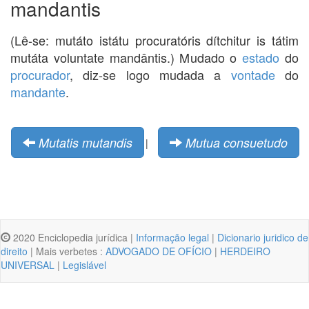
mandantis
(Lê-se: mutáto istátu procuratóris dítchitur is tátim
mutáta voluntate mandântis.) Mudado o
estado
do
procurador
, diz-se logo mudada a
vontade
do
mandante
.
Mutatis mutandis
Mutua consuetudo
|
2020 Enciclopedia jurídica |
Informação legal
|
Dicionario juridico de
direito
| Mais verbetes :
ADVOGADO DE OFÍCIO
|
HERDEIRO
UNIVERSAL
|
Legislável