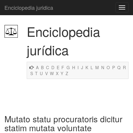
Enciclopedia juridica
Enciclopedia
jurídica
A
B
C
D
E
F
G
H
I
J
K
L
M
N
O
P
Q
R
S
T
U
V
W
X
Y
Z
Mutato statu procuratoris dicitur
statim mutata voluntate