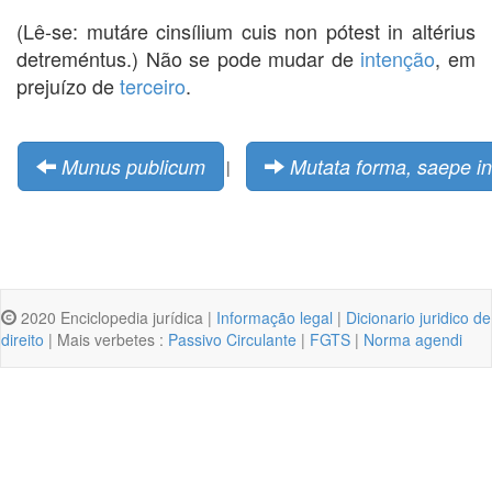
(Lê-se: mutáre cinsílium cuis non pótest in altérius
detreméntus.) Não se pode mudar de
intenção
, em
prejuízo de
terceiro
.
Munus publicum
Mutata forma, saepe int
|
2020 Enciclopedia jurídica |
Informação legal
|
Dicionario juridico de
direito
| Mais verbetes :
Passivo Circulante
|
FGTS
|
Norma agendi