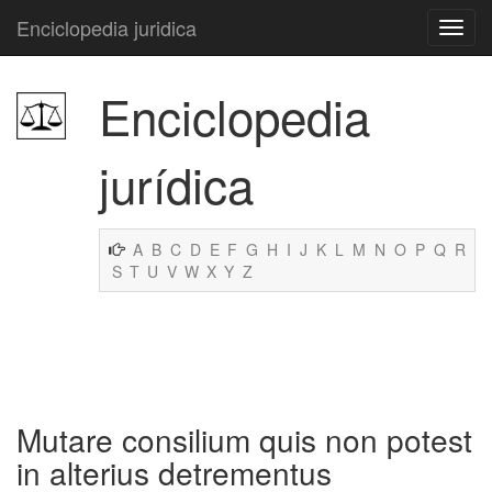
Enciclopedia juridica
Enciclopedia
jurídica
A
B
C
D
E
F
G
H
I
J
K
L
M
N
O
P
Q
R
S
T
U
V
W
X
Y
Z
Mutare consilium quis non potest
in alterius detrementus