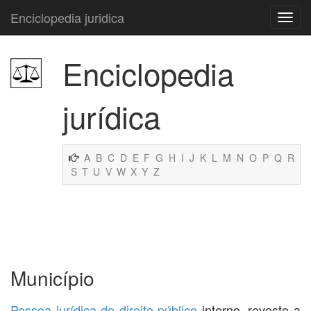
Enciclopedia juridica
Enciclopedia
jurídica
A
B
C
D
E
F
G
H
I
J
K
L
M
N
O
P
Q
R
S
T
U
V
W
X
Y
Z
Município
Pessoa jurídica de direito público
interno, reveste a