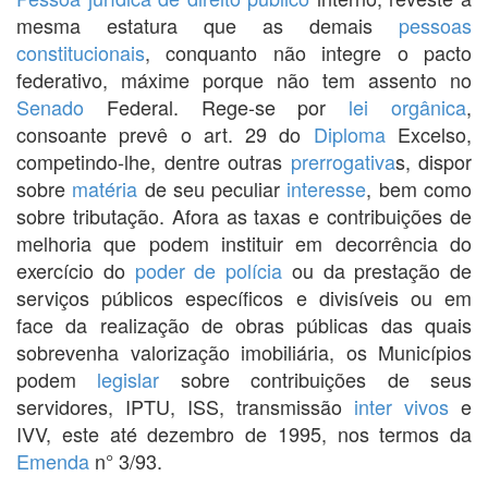
mesma estatura que as demais
pessoas
constitucionais
, conquanto não integre o pacto
federativo, máxime porque não tem assento no
Senado
Federal. Rege-se por
lei orgânica
,
consoante prevê o art. 29 do
Diploma
Excelso,
competindo-lhe, dentre outras
prerrogativa
s, dispor
sobre
matéria
de seu peculiar
interesse
, bem como
sobre tributação. Afora as taxas e contribuições de
melhoria que podem instituir em decorrência do
exercício do
poder de polícia
ou da prestação de
serviços públicos específicos e divisíveis ou em
face da realização de obras públicas das quais
sobrevenha valorização imobiliária, os Municípios
podem
legislar
sobre contribuições de seus
servidores, IPTU, ISS, transmissão
inter vivos
e
IVV, este até dezembro de 1995, nos termos da
Emenda
n° 3/93.