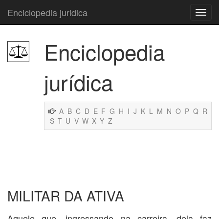
Enciclopedia juridica
Enciclopedia
jurídica
A
B
C
D
E
F
G
H
I
J
K
L
M
N
O
P
Q
R
S
T
U
V
W
X
Y
Z
MILITAR DA ATIVA
Aquele que, ingressando na carreira, dela faz