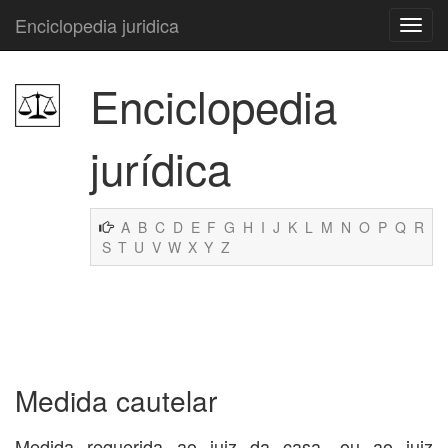
Enciclopedia juridica
Enciclopedia
jurídica
A
B
C
D
E
F
G
H
I
J
K
L
M
N
O
P
Q
R
S
T
U
V
W
X
Y
Z
Medida cautelar
Medida requerida ao juiz da casa, ou ao juiz