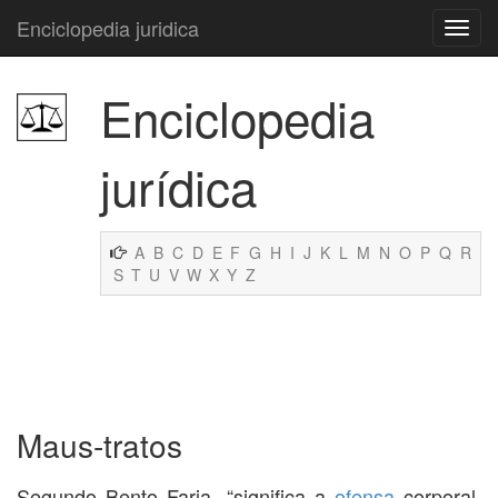
Enciclopedia juridica
Enciclopedia
jurídica
A
B
C
D
E
F
G
H
I
J
K
L
M
N
O
P
Q
R
S
T
U
V
W
X
Y
Z
Maus-tratos
Segundo Bento Faria, “significa a
ofensa
corporal,