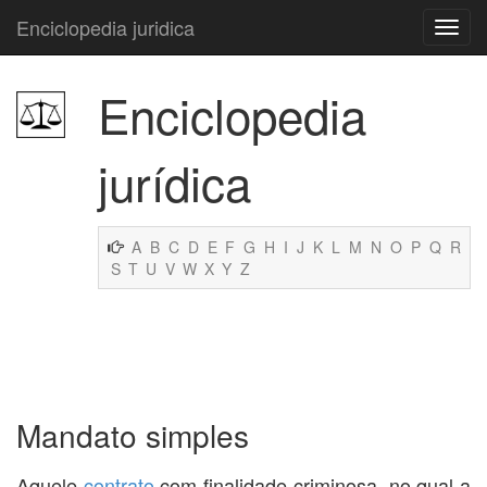
Enciclopedia juridica
Enciclopedia
jurídica
A
B
C
D
E
F
G
H
I
J
K
L
M
N
O
P
Q
R
S
T
U
V
W
X
Y
Z
Mandato simples
Aquele
contrato
com finalidade criminosa, no qual a