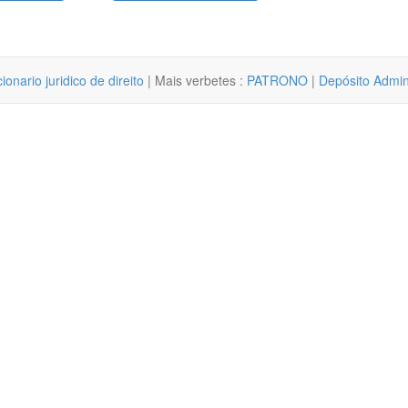
cionario juridico de direito
| Mais verbetes :
PATRONO
|
Depósito Admini