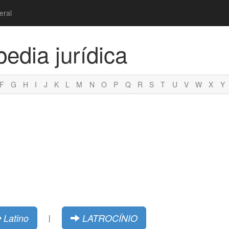
eral
pedia jurídica
F
G
H
I
J
K
L
M
N
O
P
Q
R
S
T
U
V
W
X
Y
Latino
LATROCÍNIO
|