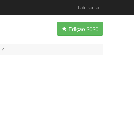
Lato sensu
Ediçao 2020
Z