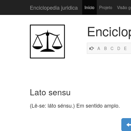
Enciclopedia juridica
Início
Projeto
Visão g
Enciclo
A
B
C
D
E
Lato sensu
(Lê-se: láto sénsu.) Em sentido amplo.