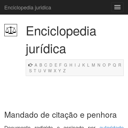
Enciclopedia juridica
Enciclopedia
jurídica
A
B
C
D
E
F
G
H
I
J
K
L
M
N
O
P
Q
R
S
T
U
V
W
X
Y
Z
Mandado de citação e penhora
Documento redigido e assinado por
autoridade