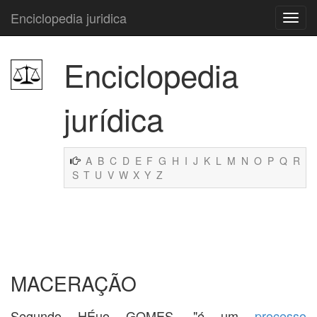
Enciclopedia juridica
Enciclopedia
jurídica
A
B
C
D
E
F
G
H
I
J
K
L
M
N
O
P
Q
R
S
T
U
V
W
X
Y
Z
MACERAÇÃO
Segundo HÉuo GOMES, "é um
processo