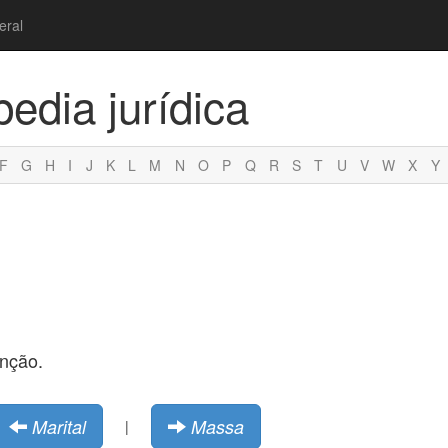
eral
pedia jurídica
F
G
H
I
J
K
L
M
N
O
P
Q
R
S
T
U
V
W
X
Y
unção.
Marital
Massa
|