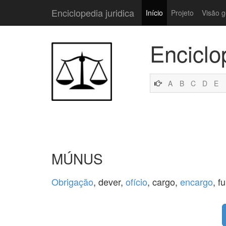
Enciclopedia juridica
Início
Projeto
Visão g
Enciclo
A
B
C
D
E
MÚNUS
Obrigação
, dever,
ofício
, cargo,
encargo
, f