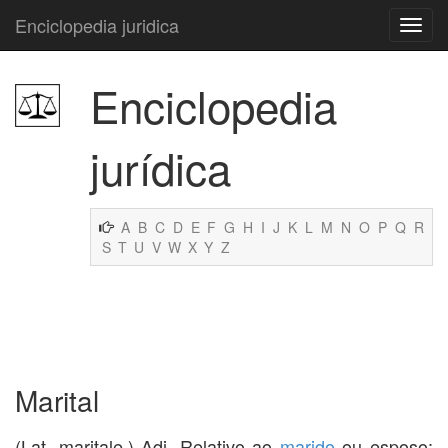
Enciclopedia juridica
Enciclopedia
jurídica
A
B
C
D
E
F
G
H
I
J
K
L
M
N
O
P
Q
R
S
T
U
V
W
X
Y
Z
Marital
(Lat. maritale.) Adj. Relativo ao
marido
ou esposo;