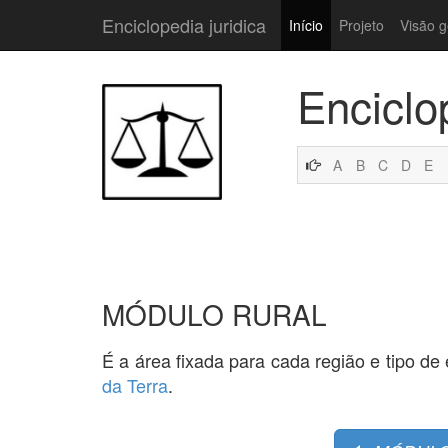
Enciclopedia juridica
Início
Projeto
Visão g
Enciclo
A
B
C
D
E
MÓDULO RURAL
É a área fixada para cada região e tipo 
da Terra
.