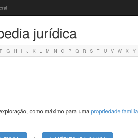
eral
pedia jurídica
F
G
H
I
J
K
L
M
N
O
P
Q
R
S
T
U
V
W
X
Y
de exploração, como máximo para uma
propriedade familia