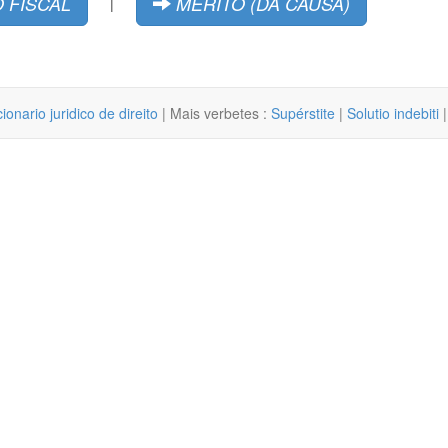
 FISCAL
MÉRITO (DA CAUSA)
|
cionario juridico de direito
| Mais verbetes :
Supérstite
|
Solutio indebiti