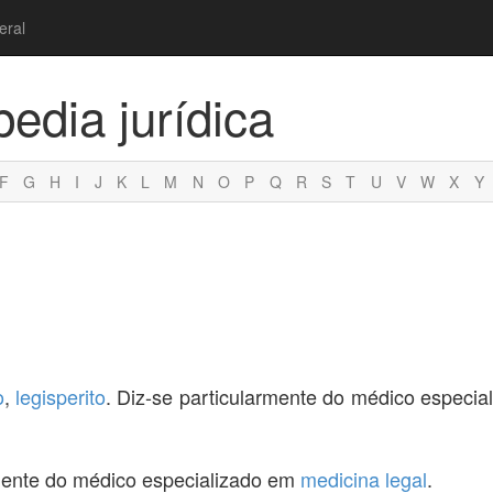
eral
pedia jurídica
F
G
H
I
J
K
L
M
N
O
P
Q
R
S
T
U
V
W
X
Y
o
,
legisperito
. Diz-se particularmente do médico especi
armente do médico especializado em
medicina legal
.