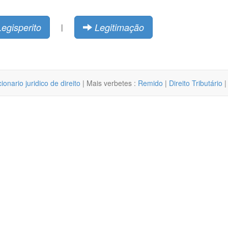
Legisperito
Legitimação
|
cionario juridico de direito
| Mais verbetes :
Remido
|
Direito Tributário