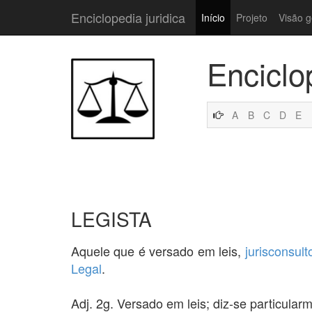
Enciclopedia juridica
Início
Projeto
Visão g
Enciclo
A
B
C
D
E
LEGISTA
Aquele que é versado em leis,
jurisconsult
Legal
.
Adj. 2g. Versado em leis; diz-se particul