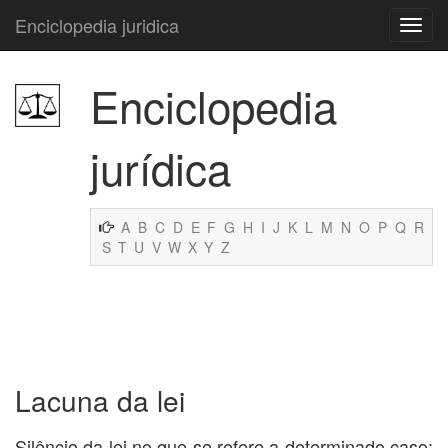
Enciclopedia juridica
Enciclopedia
jurídica
A
B
C
D
E
F
G
H
I
J
K
L
M
N
O
P
Q
R
S
T
U
V
W
X
Y
Z
Lacuna da lei
Silêncio da lei no que se refere a determinado caso;