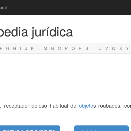
eral
pedia jurídica
F
G
H
I
J
K
L
M
N
O
P
Q
R
S
T
U
V
W
X
Y
; receptador doloso habitual de
objeto
s roubados; c