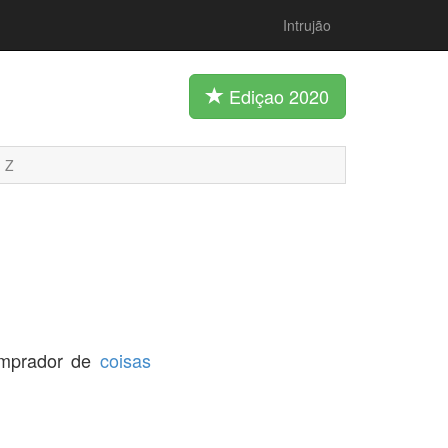
Intrujão
Ediçao 2020
Z
omprador de
coisas