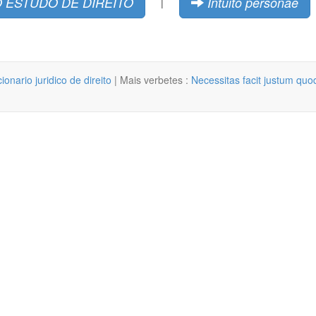
 ESTUDO DE DIREITO
Intuito personae
|
cionario juridico de direito
| Mais verbetes :
Necessitas facit justum quod