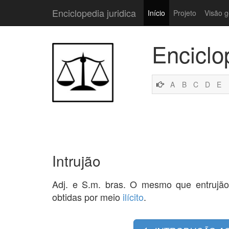
Enciclopedia juridica
Início
Projeto
Visão g
Enciclo
A
B
C
D
E
Intrujão
Adj. e S.m. bras. O mesmo que entrujão
obtidas por meio
ilícito
.