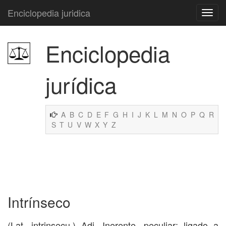
Enciclopedia juridica
Enciclopedia
jurídica
A
B
C
D
E
F
G
H
I
J
K
L
M
N
O
P
Q
R
S
T
U
V
W
X
Y
Z
Intrínseco
(Lat. intrinsecu.) Adj. Inerente, peculiar; ligado a