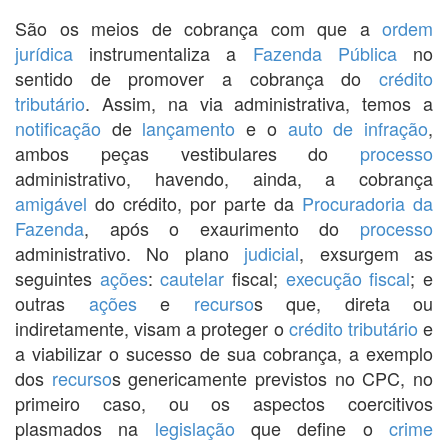
São os meios de cobrança com que a
ordem
jurídica
instrumentaliza a
Fazenda Pública
no
sentido de promover a cobrança do
crédito
tributário
. Assim, na via administrativa, temos a
notificação
de
lançamento
e o
auto de infração
,
ambos peças vestibulares do
processo
administrativo, havendo, ainda, a cobrança
amigável
do crédito, por parte da
Procuradoria da
Fazenda
, após o exaurimento do
processo
administrativo. No plano
judicial
, exsurgem as
seguintes
ações
:
cautelar
fiscal;
execução fiscal
; e
outras
ações
e
recurso
s que, direta ou
indiretamente, visam a proteger o
crédito tributário
e
a viabilizar o sucesso de sua cobrança, a exemplo
dos
recurso
s genericamente previstos no CPC, no
primeiro caso, ou os aspectos coercitivos
plasmados na
legislação
que define o
crime