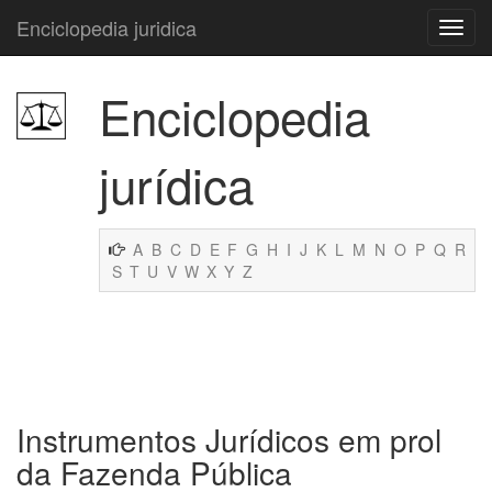
Enciclopedia juridica
Enciclopedia
jurídica
A
B
C
D
E
F
G
H
I
J
K
L
M
N
O
P
Q
R
S
T
U
V
W
X
Y
Z
Instrumentos Jurídicos em prol
da Fazenda Pública