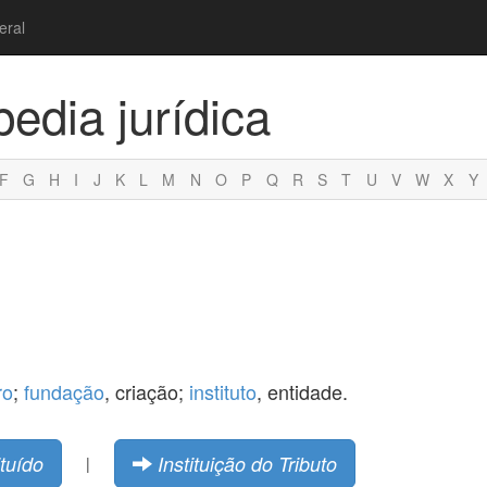
eral
pedia jurídica
F
G
H
I
J
K
L
M
N
O
P
Q
R
S
T
U
V
W
X
Y
ro
;
fundação
, criação;
instituto
, entidade.
ituído
Instituição do Tributo
|