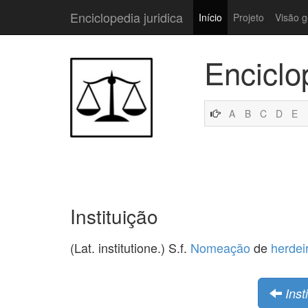
Enciclopedia juridica
Início
Projeto
Visão g
Enciclo
A
B
C
D
E
Instituição
(Lat. institutione.) S.f.
Nomeação
de
herdei
Inst