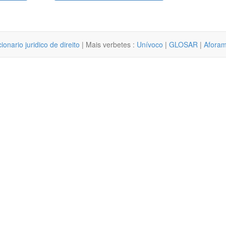
cionario juridico de direito
| Mais verbetes :
Unívoco
|
GLOSAR
|
Afora