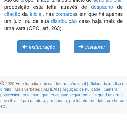
proposição esta feita através de
despacho
de
citação
da
inicial
, nas
comarca
s em que há apenas
um juiz, ou de sua
distribuição
caso haja mais de
uma vara (CPC, art. 263).
Instauração
Instaurar
|
2020 Enciclopedia jurídica |
Informação legal
|
Dicionario juridico de
direito
| Mais verbetes :
ALHEAR
|
Argüição de nulidade
|
Genera
possessionum tot sunt quot et causae acquirendi ejus quod nostrum
non sit velut pro emptore, pro donato, pro legato, pro dote, pro herede
etc.