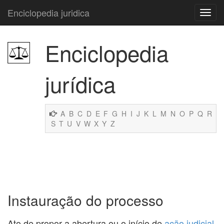
Enciclopedia juridica
Enciclopedia
jurídica
A
B
C
D
E
F
G
H
I
J
K
L
M
N
O
P
Q
R
S
T
U
V
W
X
Y
Z
Instauração do processo
Ato de propor a abertura ou o início de
ação
judicial
,