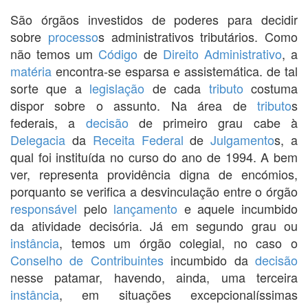
São órgãos investidos de poderes para decidir
sobre
processo
s administrativos tributários. Como
não temos um
Código
de
Direito Administrativo
, a
matéria
encontra-se esparsa e assistemática. de tal
sorte que a
legislação
de cada
tributo
costuma
dispor sobre o assunto. Na área de
tributo
s
federais, a
decisão
de primeiro grau cabe à
Delegacia
da
Receita Federal
de
Julgamento
s, a
qual foi instituída no curso do ano de 1994. A bem
ver, representa providência digna de encómios,
porquanto se verifica a desvinculação entre o órgão
responsável
pelo
lançamento
e aquele incumbido
da atividade decisória. Já em segundo grau ou
instância
, temos um órgão colegial, no caso o
Conselho de Contribuintes
incumbido da
decisão
nesse patamar, havendo, ainda, uma terceira
instância
, em situações excepcionalíssimas