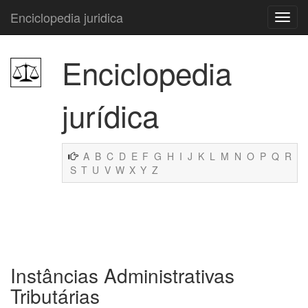
Enciclopedia juridica
Enciclopedia
jurídica
A
B
C
D
E
F
G
H
I
J
K
L
M
N
O
P
Q
R
S
T
U
V
W
X
Y
Z
Instâncias Administrativas
Tributárias