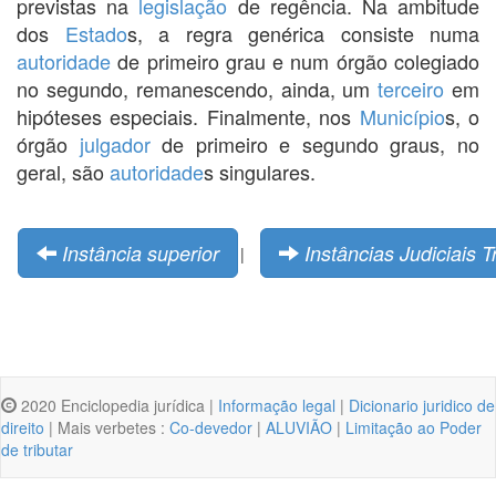
previstas na
legislação
de regência. Na ambitude
dos
Estado
s, a regra genérica consiste numa
autoridade
de primeiro grau e num órgão colegiado
no segundo, remanescendo, ainda, um
terceiro
em
hipóteses especiais. Finalmente, nos
Município
s, o
órgão
julgador
de primeiro e segundo graus, no
geral, são
autoridade
s singulares.
Instância superior
Instâncias Judiciais T
|
2020 Enciclopedia jurídica |
Informação legal
|
Dicionario juridico de
direito
| Mais verbetes :
Co-devedor
|
ALUVIÃO
|
Limitação ao Poder
de tributar