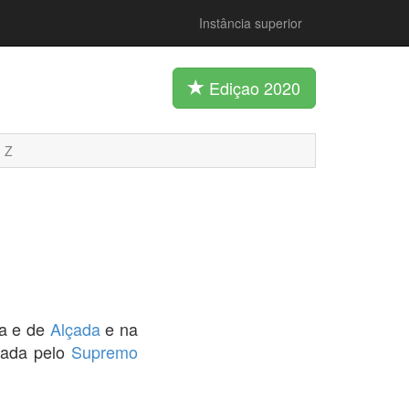
Instância superior
Ediçao 2020
Z
ça e de
Alçada
e na
tada pelo
Supremo