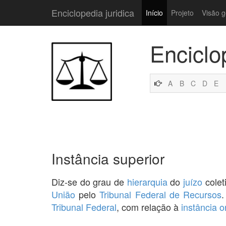
Enciclopedia juridica
Início
Projeto
Visão g
Enciclo
A
B
C
D
E
Instância superior
Diz-se do grau de
hierarquia
do
juízo
colet
União
pelo
Tribunal Federal de Recursos
Tribunal Federal
, com relação à
instância o