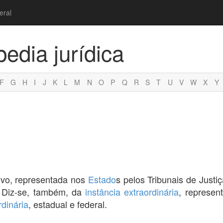
eral
pedia jurídica
F
G
H
I
J
K
L
M
N
O
P
Q
R
S
T
U
V
W
X
Y
ivo, representada nos
Estado
s pelos Tribunais de Justi
. Diz-se, também, da
instância extraordinária
, represen
rdinária
, estadual e federal.