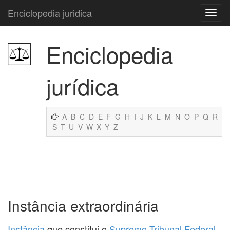
Enciclopedia juridica
Enciclopedia
jurídica
A
B
C
D
E
F
G
H
I
J
K
L
M
N
O
P
Q
R
S
T
U
V
W
X
Y
Z
Instância extraordinária
Instância
que constitui o
Supremo Tribunal Federal
.